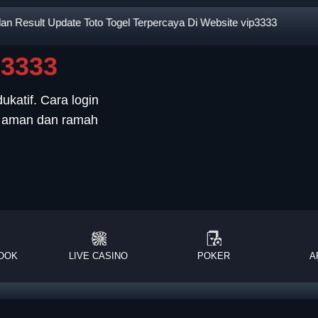
to Togel Terpercaya Di Website vip3333
3333
ukatif. Cara login
ng aman dan ramah
OOK
LIVE CASINO
POKER
A