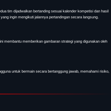
a tim dijadwalkan bertanding sesuai kalender kompetisi dan hasil
 yang ingin mengikuti jalannya pertandingan secara langsung.
i ini membantu memberikan gambaran strategi yang digunakan oleh
pengguna untuk bermain secara bertanggung jawab, memahami risiko,