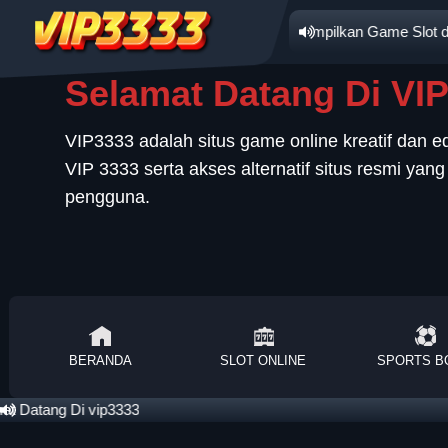
tahuan : Situs Resmi Menampilkan Game Slot dan Result Update To
Selamat Datang Di
VIP
VIP3333 adalah situs game online kreatif dan ed
VIP 3333 serta akses alternatif situs resmi ya
pengguna.
BERANDA
SLOT ONLINE
SPORTS B
atang Di vip3333