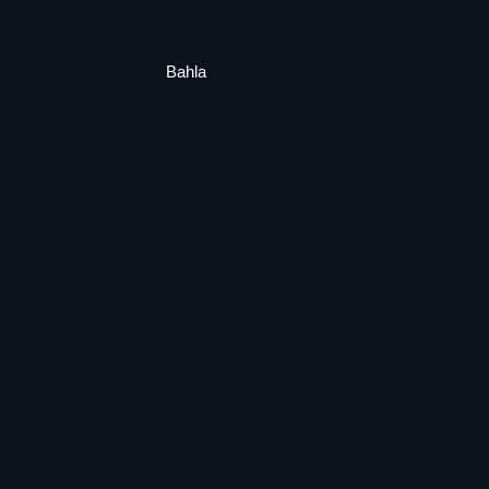
Bahla