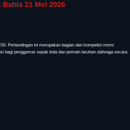
 Bahla 21 Mei 2026
50. Pertandingan ini merupakan bagian dari kompetisi resmi
ensi bagi penggemar sepak bola dan pemain taruhan olahraga secara