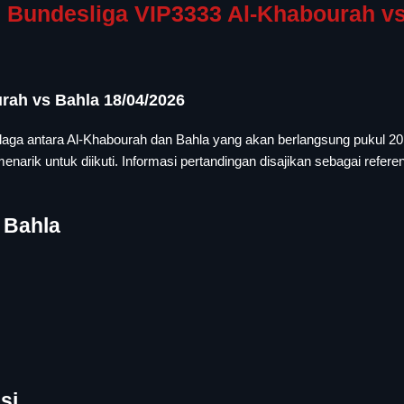
n Bundesliga VIP3333 Al-Khabourah vs
rah vs Bahla 18/04/2026
laga antara Al-Khabourah dan Bahla yang akan berlangsung pukul 20:
arik untuk diikuti. Informasi pertandingan disajikan sebagai refer
 Bahla
si