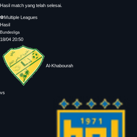
Hasil match yang telah selesai.
⚽
Multiple Leagues
Hasil
Bundesliga
18/04 20:50
Al-Khabourah
vs