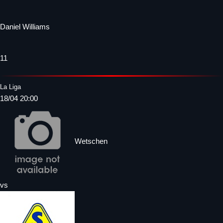
Daniel Williams
11
La Liga
18/04 20:00
Wetschen
vs