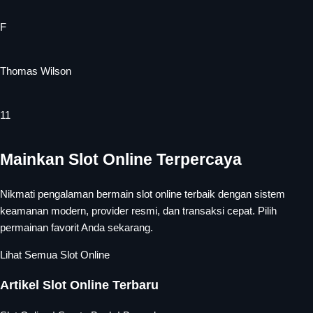
F
Thomas Wilson
11
Mainkan Slot Online Terpercaya
Nikmati pengalaman bermain slot online terbaik dengan sistem
keamanan modern, provider resmi, dan transaksi cepat. Pilih
permainan favorit Anda sekarang.
Lihat Semua Slot Online
Artikel Slot Online Terbaru