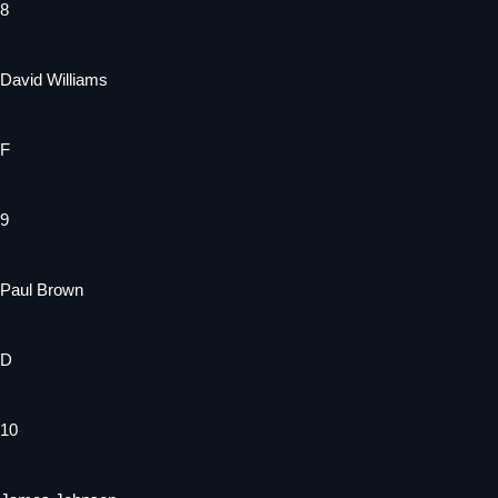
8
David Williams
F
9
Paul Brown
D
10