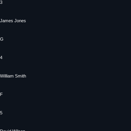
3
James Jones
G
4
William Smith
F
5