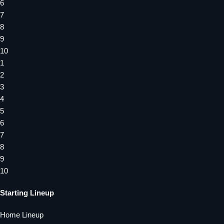
6
7
8
9
10
1
2
3
4
5
6
7
8
9
10
Starting Lineup
Home Lineup