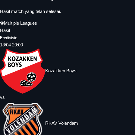
Hasil match yang telah selesai.
⚽
Multiple Leagues
Hasil
Eredivisie
18/04 20:00
Kozakken Boys
vs
RKAV Volendam